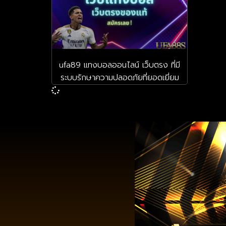
ufa89 แทงบอลออนไลน์ เว็บตรง ที่มี
ระบบรักษาความปลอดภัยที่ยอดเยี่ยม