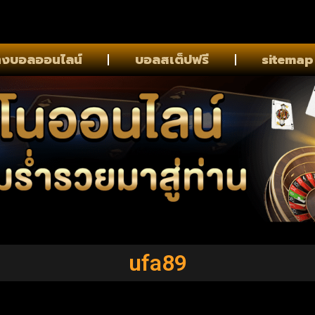
งบอลออนไลน์
บอลสเต็ปฟรี
sitemap
ufa89