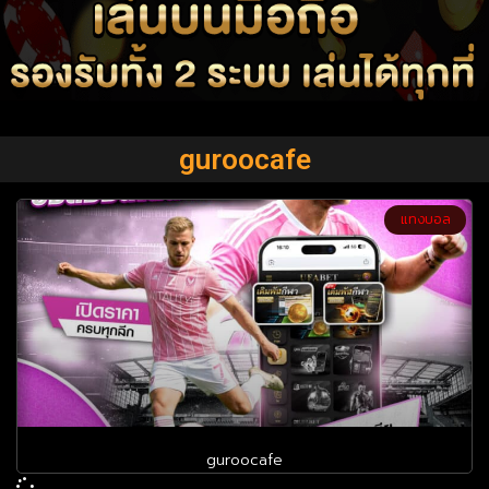
guroocafe
แทงบอล
guroocafe