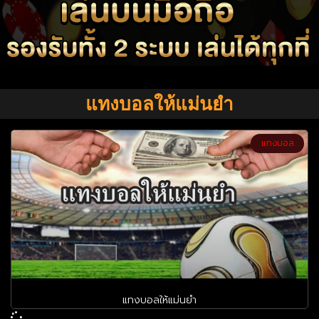
แทงบอลให้แม่นยำ
แทงบอล
แทงบอลให้แม่นยำ