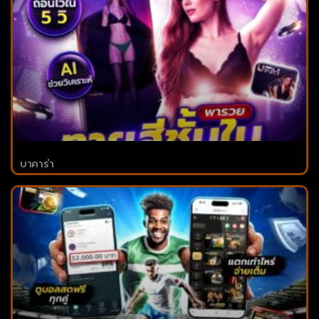
บาคาร่า