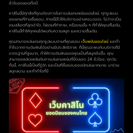
ชั่วโมงตลอดทั้งปี.
คาสิโนนี้มีทุกสิ่งที่คุณต้องการในการเล่นเกมพนันออนไลน์. ทุกรูปแบบ
ของเกมที่ท่านชื่นชอบ, ค่ายนี้มีไว้ให้บริการอย่างครบวงจร. ไม่ว่าจะเป็น
เกมสล็อตที่สุดเร้าใจ, ไพ่เกมที่ท้าทาย, หรือเกมอื่น ๆ ที่ทำให้คุณตื่นเต้น,
คาสิโนนี้ทำให้ทุกคนได้พบกับความสนุก และความตื่นเต้น.
คุณสามารถเล่นเกมทุกรูปแบบตามที่คุณชอบ
เว็บพนันออนไลน์
และทำ
กำไรจากการเดิมพันได้อย่างมีประสิทธิภาพ. ที่นี่คุณจะพบกับบริการที่มี
มาตรฐานที่สูงมาก, ทำให้การเดิมพันของคุณเป็นที่สนุกยิ่งขึ้น. คุณ
สามารถเพลิดเพลินกับการเล่นเกมพนันที่นี่ตลอด 24 ชั่วโมง, ทุกวัน
ทั้งนี้, คาสิโนนี้เป็นที่รู้จัก และเป็นที่ชื่นชอบของนักเล่นมากมาย. มาร่วม
สนุกสนาน และทำกำไรที่นี่