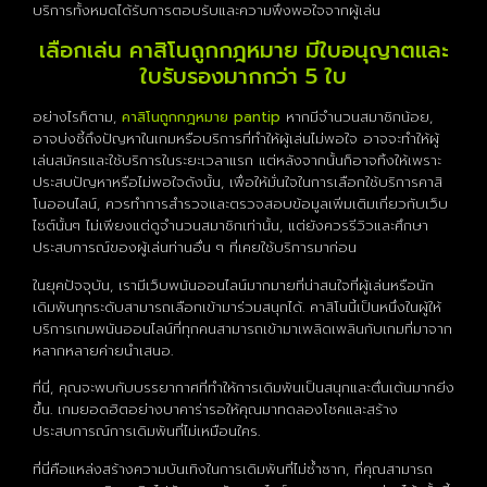
บริการทั้งหมดได้รับการตอบรับและความพึงพอใจจากผู้เล่น
เลือกเล่น คาสิโนถูกกฎหมาย มีใบอนุญาตและ
ใบรับรองมากกว่า 5 ใบ
อย่างไรก็ตาม,
คาสิโนถูกกฎหมาย pantip
หากมีจำนวนสมาชิกน้อย,
อาจบ่งชี้ถึงปัญหาในเกมหรือบริการที่ทำให้ผู้เล่นไม่พอใจ อาจจะทำให้ผู้
เล่นสมัครและใช้บริการในระยะเวลาแรก แต่หลังจากนั้นก็อาจทิ้งให้เพราะ
ประสบปัญหาหรือไม่พอใจดังนั้น, เพื่อให้มั่นใจในการเลือกใช้บริการคาสิ
โนออนไลน์, ควรทำการสำรวจและตรวจสอบข้อมูลเพิ่มเติมเกี่ยวกับเว็บ
ไซต์นั้นๆ ไม่เพียงแต่ดูจำนวนสมาชิกเท่านั้น, แต่ยังควรรีวิวและศึกษา
ประสบการณ์ของผู้เล่นท่านอื่น ๆ ที่เคยใช้บริการมาก่อน
ในยุคปัจจุบัน, เรามีเว็บพนันออนไลน์มากมายที่น่าสนใจที่ผู้เล่นหรือนัก
เดิมพันทุกระดับสามารถเลือกเข้ามาร่วมสนุกได้. คาสิโนนี้เป็นหนึ่งในผู้ให้
บริการเกมพนันออนไลน์ที่ทุกคนสามารถเข้ามาเพลิดเพลินกับเกมที่มาจาก
หลากหลายค่ายนำเสนอ.
ที่นี่, คุณจะพบกับบรรยากาศที่ทำให้การเดิมพันเป็นสนุกและตื่นเต้นมากยิ่ง
ขึ้น. เกมยอดฮิตอย่างบาคาร่ารอให้คุณมาทดลองโชคและสร้าง
ประสบการณ์การเดิมพันที่ไม่เหมือนใคร.
ที่นี่คือแหล่งสร้างความบันเทิงในการเดิมพันที่ไม่ซ้ำซาก, ที่คุณสามารถ