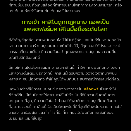
ที่ท่านชื่นชอบ, ทั้งเกมสล็อตที่ท้าทาย, เกมไพ่ที่ท้าทายความสามารถ, หรือ
เกมอื่น ๆ ที่จะทำให้ท่านตื่นเต้น และไม่เคยเหงา
ทางเข้า คาสิโนถูกกฎหมาย แอพเป็น
แพลตฟอร์มคาสิโนมือถือระดับโลก
ที่สำคัญที่สุดคือ, ค่ายพนันออนไลน์นี้เป็นที่รู้จัก และเป็นที่ชื่นชอบของนัก
เล่นมากมาย. มาร่วมสนุกสนานและทำกำไรที่นี่, ที่ทุกคนจะได้ประสบการณ์
การเล่นที่ยอดเยี่ยม มีความมั่นใจว่าคุณจะพบความสนุก และความตื่น
เต้นที่ไม่มีที่สิ้นสุดที่นี่
มีเกมให้ท่านได้เลือกเล่นมากมายในคาสิโนนี้, ทำให้ทุกคนพบกับความสนุก
และความตื่นเต้น. นอกจากนี้, คาสิโนนี้ได้รับความไว้วางใจจากนักพนัน
หลาย ๆ คนเนื่องจากจะทำให้คุณได้พบกับประสบการณ์การเล่นที่ดีที่สุด.
นักพนันต่างก็ให้การยินยอมที่เดียวกันว่าคาสิโน
สล็อตฟรี
เป็นที่ทำให้
ชีวิตดีขึ้น, มีเงินมีทองใช้จ่าย. คาสิโนนี้ถือเป็นที่ที่มีความคุ้มค่ากับการ
ลงทุนมากที่สุด, มีความมั่นใจว่าท่านจะได้พบกับความสนุกที่มากขึ้นมาก
ที่สุด. ในตอนนี้, คาสิโนนี้เป็นเว็บไซต์พนันที่ดีที่สุดที่นักพนันหลาย ๆ คนไว้
วางใจ. มาร่วมสนุกและทำกำไรที่นี่, ที่ทุกคนจะได้พบกับการเล่นที่ยอด
เยี่ยม และไม่มีที่สิ้นสุด