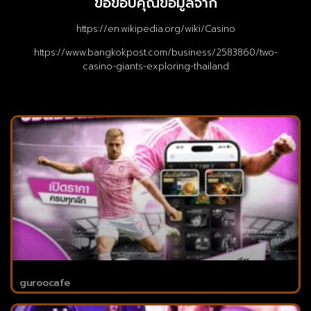
ขอขอบคุณข้อมูลจาก
https://en.wikipedia.org/wiki/Casino
https://www.bangkokpost.com/business/2583860/two-
casino-giants-exploring-thailand
guroocafe