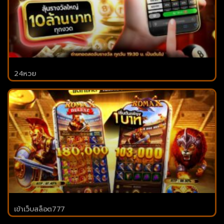
24หวย
เข้าเว็บสล็อต777